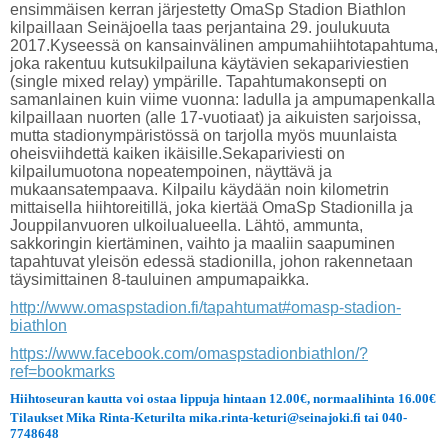
ensimmäisen kerran järjestetty OmaSp Stadion Biathlon
kilpaillaan Seinäjoella taas perjantaina 29. joulukuuta
2017.Kyseessä on kansainvälinen ampumahiihtotapahtuma,
joka rakentuu kutsukilpailuna käytävien sekapariviestien
(single mixed relay) ympärille. Tapahtumakonsepti on
samanlainen kuin viime vuonna: ladulla ja ampumapenkalla
kilpaillaan nuorten (alle 17-vuotiaat) ja aikuisten sarjoissa,
mutta stadionympäristössä on tarjolla myös muunlaista
oheisviihdettä kaiken ikäisille.Sekapariviesti on
kilpailumuotona nopeatempoinen, näyttävä ja
mukaansatempaava. Kilpailu käydään noin kilometrin
mittaisella hiihtoreitillä, joka kiertää OmaSp Stadionilla ja
Jouppilanvuoren ulkoilualueella. Lähtö, ammunta,
sakkoringin kiertäminen, vaihto ja maaliin saapuminen
tapahtuvat yleisön edessä stadionilla, johon rakennetaan
täysimittainen 8-tauluinen ampumapaikka.
http://www.omaspstadion.fi/tapahtumat#omasp-stadion-
biathlon
https://www.facebook.com/omaspstadionbiathlon/?
ref=bookmarks
Hiihtoseuran kautta voi ostaa lippuja hintaan 12.00€, normaalihinta 16.00€
Tilaukset Mika Rinta-Keturilta mika.rinta-keturi@seinajoki.fi tai 040-
7748648