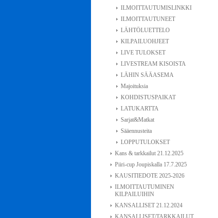
ILMOITTAUTUMISLINKKI
ILMOITTAUTUNEET
LÄHTÖLUETTELO
KILPAILUOHJEET
LIVE TULOKSET
LIVESTREAM KISOISTA
LÄHIN SÄÄASEMA
Majoituksia
KOHDISTUSPAIKAT
LATUKARTTA
Sarjat&Matkat
Sääennusteita
LOPPUTULOKSET
Kans & tarkkailut 21.12.2025
Piiri-cup Joupiskalla 17.7.2025
KAUSITIEDOTE 2025-2026
ILMOITTAUTUMINEN
KILPAILUIHIN
KANSALLISET 21.12.2024
KANSALLISET/TARKKAILUT