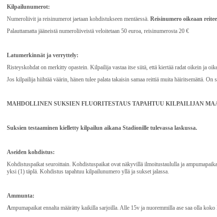
Kilpailunumerot:
Numeroliivit ja reisinumerot jaetaan kohdistukseen mentäessä.
Reisinumero
oikeaan
reitee
Palauttamatta jääneistä numeroliiveistä veloitetaan 50 euroa, reisinumerosta 20 €
Latumerkinnät ja verryttely:
Risteyskohdat on merkitty opastein. Kilpailija vastaa itse siitä, että kiertää radat oikein ja oik
Jos kilpailija hiihtää väärin, hänen tulee palata takaisin samaa reittiä muita häiritsemättä. On si
MAHDOLLINEN SUKSIEN FLUORITESTAUS TAPAHTUU KILPAILIJAN MAA
Suksien testaaminen kielletty kilpailun aikana Stadionille tulevassa laskussa.
Aseiden kohdistus:
Kohdistuspaikat seuroittain. Kohdistuspaikat ovat näkyvillä ilmoitustaululla ja ampumapaikal
yksi (1) täplä. Kohdistus tapahtuu kilpailunumero yllä ja sukset jalassa.
Ammunta:
A
mpumapaikat ennalta määrätty kaikilla sarjoilla. Alle 15v ja nuoremmilla ase saa olla kok