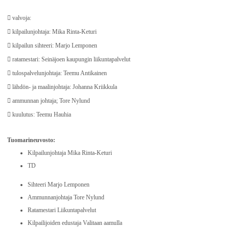
 valvoja:
 kilpailunjohtaja: Mika Rinta-Keturi
 kilpailun sihteeri: Marjo Lemponen
 ratamestari: Seinäjoen kaupungin liikuntapalvelut
 tulospalvelunjohtaja: Teemu Antikainen
 lähdön- ja maalinjohtaja: Johanna Kriikkula
 ammunnan johtaja; Tore Nylund
 kuulutus: Teemu Hauhia
Tuomarineuvosto:
Kilpailunjohtaja Mika Rinta-Keturi
TD
Sihteeri Marjo Lemponen
Ammunnanjohtaja Tore Nylund
Ratamestari Liikuntapalvelut
Kilpailijoiden edustaja Valitaan aamulla