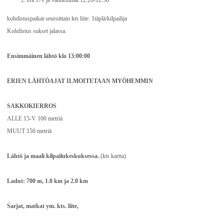
erä 17v ja vanhemmat 12:20-12:50
kohdistuspaikat seuroittain kts liite. 1täplä/kilpailija
Kohdistus sukset jalassa.
Ensimmäinen l
äh
tö
klo 13:00:00
ERIEN LÄHTÖAJAT ILMOITETAAN MYÖHEMMIN
SAKKOKIERROS
ALLE 15-V 100 metriä
MUUT 150 metriä
Lähtö ja maali kilpailukeskuksessa.
(kts kartta)
Ladut: 700 m, 1.0 km ja 2.0 km
Sarjat, matkat ym. kts. liite,