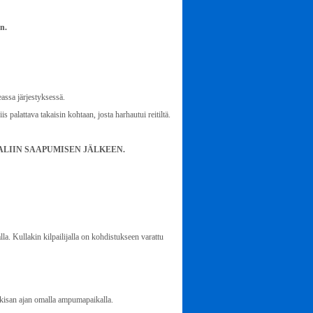
n.
eassa järjestyksessä.
is palattava takaisin kohtaan, josta harhautui reitiltä.
LIIN SAAPUMISEN JÄLKEEN.
la. Kullakin kilpailijalla on kohdistukseen varattu
o kisan ajan omalla ampumapaikalla.