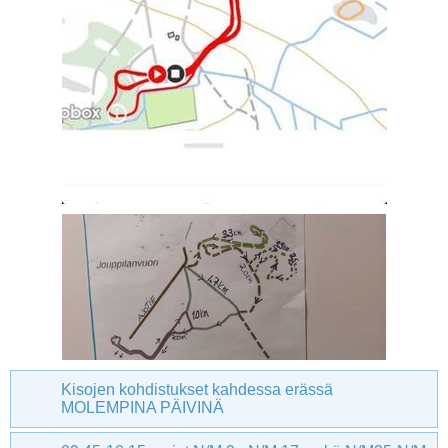
Kisojen kohdistukset kahdessa erässä
MOLEMPINA PÄIVINÄ