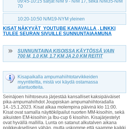
09:45-10:15 sarjat N/M 9 - N/M 17, sekä N/M35-N/M
70
10:20-10:50 N/M19-NYM yleinen
KISAT NÄKYVÄT YOUTUBE KANAVALLA , LINKKI
TULEE SEURAN SIVUILLE SUNNUNTAIAAMUNA
SUNNUNTAINA KISOISSA KÄYTÖSSÄ VAIN
700 M, 1.0 KM, 1.7 KM JA 2.0 KM REITIT
Kisapaikalla ampumahiihtotarvikkeiden
myyntiteltta, mistä voi käydä ostamassa
alantuotteita.
Seinäjoen hiihtoseura järjestää kansalliset kaksipäiväiset
pika-ampumahiihdot Jouppiskan ampumahiihtoradalla
14.-15.1.2023. Kisat alkaa molempina päivinä klo 11:00.
Kisat ovat samalla näyttökilpailut nuorten MM-kisoihin, sekä
aikuisten EM-kisoihin ja Ibu-cup 6 kisoihin. Kisajärjestelyt
ovat hyvällä mallilla. Lunta on satanut alkutalven aikana
poikkeuksellisen vähän, mutta uskomme että saamme kaikki