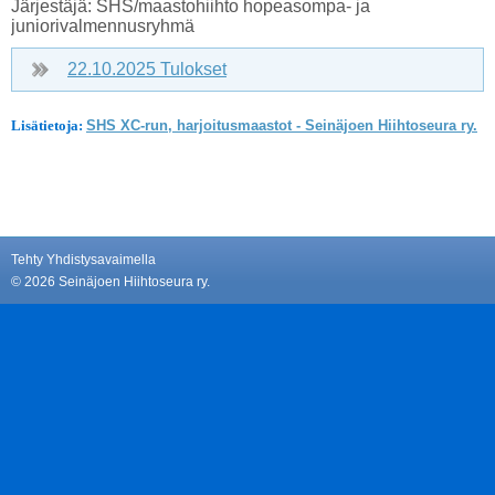
Järjestäjä: SHS/maastohiihto hopeasompa- ja
juniorivalmennusryhmä
22.10.2025 Tulokset
Lisätietoja:
SHS XC-run, harjoitusmaastot - Seinäjoen Hiihtoseura ry.
Tehty Yhdistysavaimella
©
2026 Seinäjoen Hiihtoseura ry.