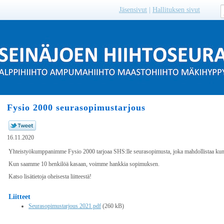
Jäsensivut
|
Hallituksen sivut
Fysio 2000 seurasopimustarjous
16.11.2020
Yhteistyökumppanimme Fysio 2000 tarjoaa SHS:lle seurasopimusta, joka mahdollistaa kunto
Kun saamme 10 henkilöä kasaan, voimme hankkia sopimuksen.
Katso lisätietoja oheisesta liitteestä!
Liitteet
Seurasopimustarjous 2021.pdf
(260 kB)